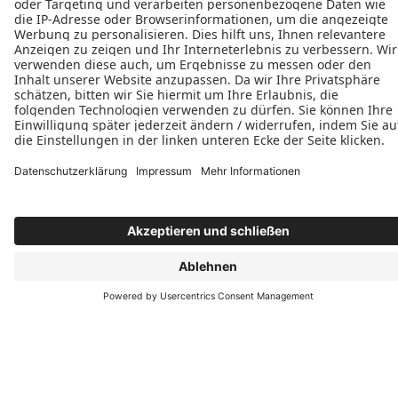
Schreinerei Heinz Reiff
Nickepütz 20
52349 Düren
+49 (2421) 888345
+49 (171) 1251604
E-Mail schreiben
Öffnungszeiten
Montag: 08:00–16:00 Uhr
Dienstag: 08:00–16:00 Uhr
Mittwoch: 08:00–16:00 Uhr