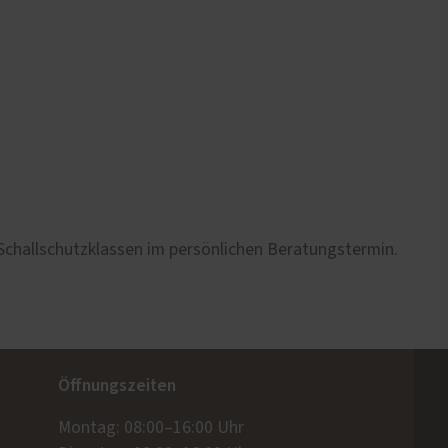
> 37 dB
> 37 dB
> 42 dB
> 45 dB
 Schallschutzklassen im persönlichen Beratungstermin.
> 47 dB
Baumusterprüfung
> 52 dB
Nur mit geprüften Kasten
Öffnungszeiten
erreichbar
Montag: 08:00–16:00 Uhr