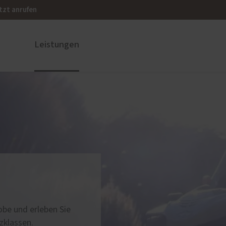
tzt anrufen
Leistungen
ustüren
PaX Balkon- & Terrassent
nium
Balkontüren
und Holz-Aluminium
Hebe-Schiebe-Türen
stoff
Parallel-Schiebe-Kipp-Tür
u und Denkmal
Falt-Schiebe-Türen
nen
obe und erleben Sie
zklassen.