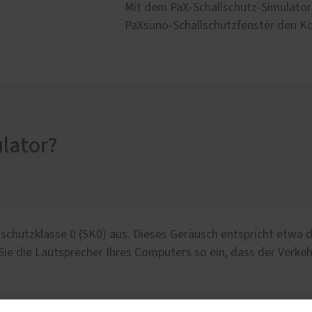
Mit dem PaX-Schallschutz-Simulator
PaXsuno-Schallschutzfenster den Kom
ulator?
lschutzklasse 0 (SK0) aus. Dieses Geräusch entspricht etwa
Sie die Lautsprecher Ihres Computers so ein, dass der Verkeh