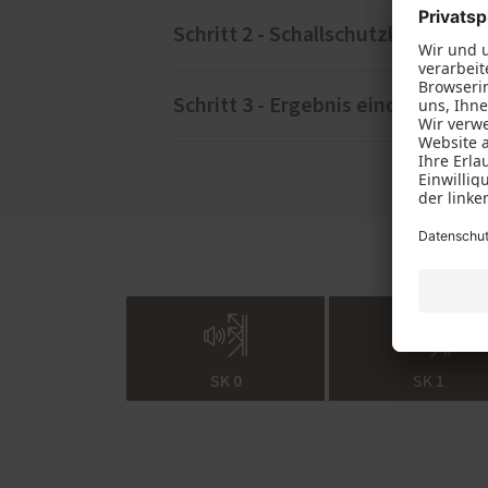
Schritt 2 - Schallschutzklassen e
Schritt 3 - Ergebnis einordnen
Für den weiteren Fortgang des Test
Schallschutzklasse aus und erleben 
Wie Sie die Ergebnisse I
Viele sanierungsbedürftige Fenster 
ruhigen Gegend wohnen. Einfach ver
die Schallschutzklasse 1. Wie gut de
Messmikrofon im Rahmen einer Lärm
übrigens mit PaXsecura 100 ab Werk 
verschiedenen Varianten können Sie 
SK 0
SK 1
Bei dem PaX-Schallschutz-Simulator 
mit geeichten Mikrofonen und zugel
welche Computer oder Mobilfunkgerä
verbindlichen Messung haben, helfen