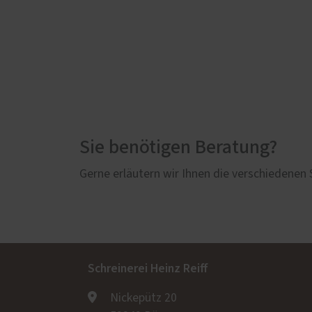
3
35 bis 39 dB
4
40 bis 44 dB
Sie benötigen Beratung?
Gerne erläutern wir Ihnen die verschiedenen
5
45 bis 49 dB
6
> 50 dB
Schreinerei Heinz Reiff
Nickepütz 20