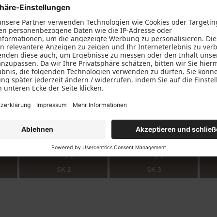
rleben
s lassen Sie die Lautstärke Ihres Computers nun unverändert
Sie, wie viel leiser ein entsprechendes Fenster den Verkehrsl
hres Tests einordnen können
entsprechen im besten Fall der Schallschutzklasse 2. Das kann
glaste Fenster, die heute eher eine seltene Ausnahme sind, 
r Schallschutz Ihrer vorhandenen Fenster ist, lässt sich alle
pegelmessung bestimmen. Unser neu entwickeltes Fensterpr
die Schallschutzklasse 4. Einbruch- und Schallschutz ergänze
PaX-Fenster bis zur Schallschutzklasse 5 erhalten.
SK 2
SK 3
handelt es sich lediglich um ein Hörbeispiel. Keinesfalls er
assenen Messgeräten. Das Ergebnis des PaX-Schallschutz-Si
te und welche Endgeräte Sie zur Wiedergabe einsetzen. Soll
 wir Ihnen gerne weiter.