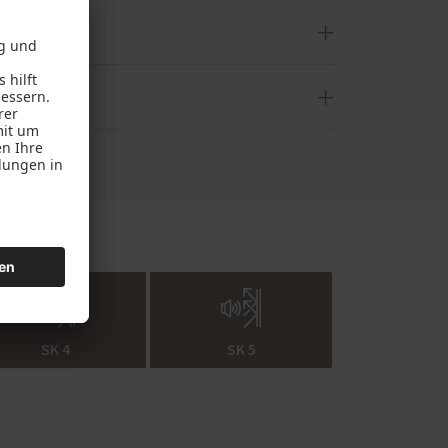
. Wählen Sie eine beliebige
ärm erscheinen lässt.
 ausreichen, wenn Sie in einer
erreichen wahrscheinlich sogar nur
rdings nur mit einem geeichten
ofil PaXabsolut Neo erreicht
n sich in diesem System perfekt. In
SK 4
SK 5
setzt diese Simulation eine Messung
mulators ist stark davon abhängig,
ten Sie Interesse an einer