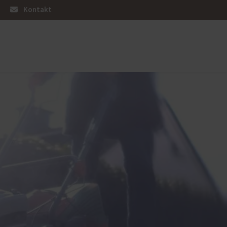
Kontakt
üren
Sonnen- und Insektenschutz
Raffstoren von ROMA
Rollladen von ROMA
en
Textilscreens von ROMA
Insektenschutz von PaX