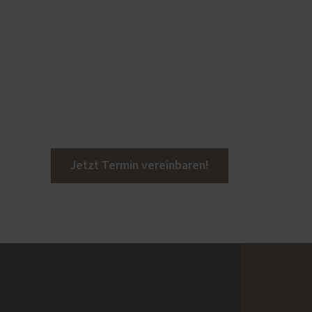
35 m
Wohnstraße mit 50 bis
200 Fahrzeugen/ h, 25
bis 35 m
Hauptstraße mit 1.000
bis 3.000 Fahrzeugen/ h,
100 bis 300 m
Jetzt Termin vereinbaren!
Hauptstraße mit 1.000
bis 3.000 Fahrzeugen/ h,
36 bis 100 m
fenstern
Schnellstraße mit 3.000
bis 5.000 Fahrzeugen/ h,
< 100 m