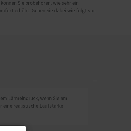
 können Sie probehören, wie sehr ein
fort erhöht. Gehen Sie dabei wie folgt vor.
 dem Lärmeindruck, wenn Sie am
r eine realistische Lautstärke