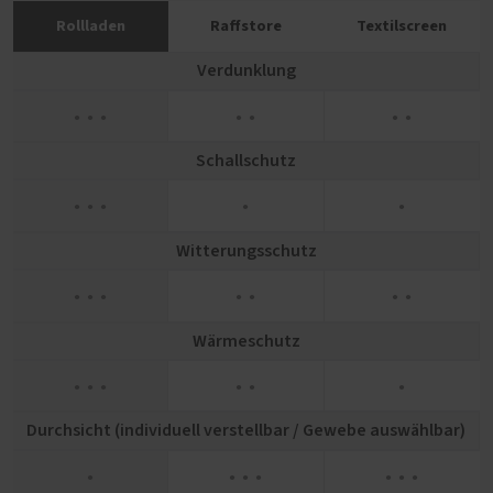
Rollladen
Raffstore
Textilscreen
Verdunklung
● ● ●
● ●
● ●
Schallschutz
● ● ●
●
●
Witterungsschutz
● ● ●
● ●
● ●
Wärmeschutz
● ● ●
● ●
●
Durchsicht (individuell verstellbar / Gewebe auswählbar)
●
● ● ●
● ● ●