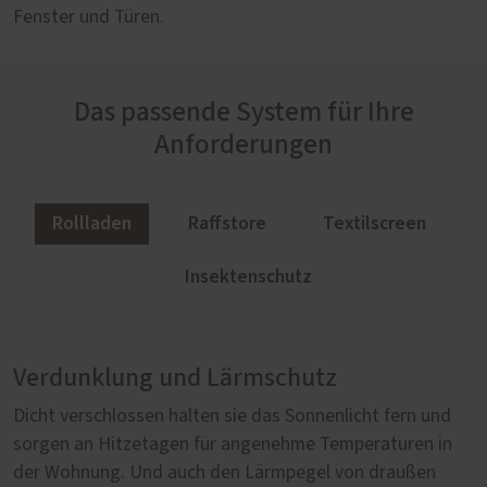
Fenster und Türen.
Das passende System für Ihre
Anforderungen
Rollladen
Raffstore
Textilscreen
Insektenschutz
Verdunklung und Lärmschutz
Lichtlenker für große Fensterflächen
Durchsicht und UV-Filter
Dezentes Design und bequeme Montage
Dicht verschlossen halten sie das Sonnenlicht fern und
Raffstoren sind im Vergleich zu Rollläden deutlich
Sie legen viel Wert auf einen effektiven Sonnenschutz,
Dieser Insektenschutz sieht gut aus und ist auch noch
sorgen an Hitzetagen für angenehme Temperaturen in
leichter und eignen sich deshalb besonders für große
aber möchten auch die Sicht nach draußen genießen?
wunderbar leicht zu installieren: Wir bieten passgenaue
der Wohnung. Und auch den Lärmpegel von draußen
Fensterflächen. Dank der schwenkbaren Lamellen
Dann sind hochwertige Textilscreens Ihre Lösung. Sie
Lösungen für Ihre Fenster und Türen für Balkon, Terrasse