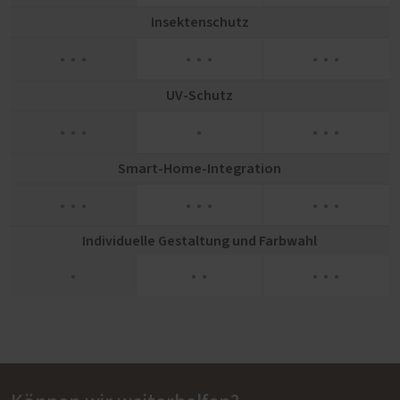
Insektenschutz
● ● ●
● ● ●
● ● ●
UV-Schutz
● ● ●
●
● ● ●
Smart-Home-Integration
● ● ●
● ● ●
● ● ●
Individuelle Gestaltung und Farbwahl
●
● ●
● ● ●