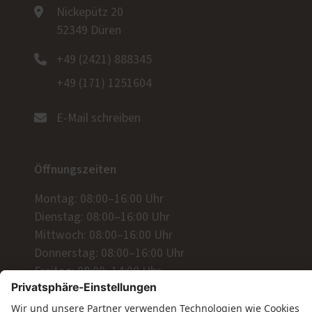
Nickepütz 20
52349 Düren
+49 (2421) 888345
+49 (171) 1251604
E-Mail schreiben
Öffnungszeiten
Montag: 08:00–16:00 Uhr
Dienstag: 08:00–16:00 Uhr
Mittwoch: 08:00–16:00 Uhr
Donnerstag: 08:00–16:00 Uhr
Freitag: 08:00–14:00 Uhr